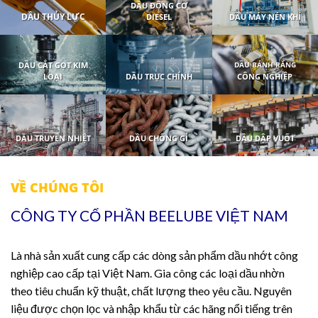
DẦU ĐỘNG CƠ
DẦU THỦY LỰC
DIESEL
DẦU MÁY NÉN KHÍ
DẦU BÁNH RĂNG
DẦU CẮT GỌT KIM
LOẠI
DẦU TRỤC CHÍNH
CÔNG NGHIỆP
DẦU TRUYỀN NHIỆT
DẦU CHỐNG GỈ
DẦU DẬP VUỐT
VỀ CHÚNG TÔI
CÔNG TY CỔ PHẦN BEELUBE VIỆT NAM
Là nhà sản xuất cung cấp các dòng sản phẩm dầu nhớt công
nghiệp cao cấp tại Việt Nam. Gia công các loại dầu nhờn
theo tiêu chuẩn kỹ thuật, chất lượng theo yêu cầu. Nguyên
liệu được chọn lọc và nhập khẩu từ các hãng nổi tiếng trên