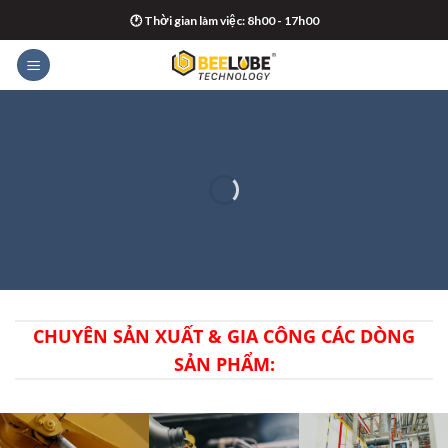
Skip
🕐 Thời gian làm việc: 8h00 - 17h00
to
content
BEELUBE VIỆT NAM
Dầu nhớt chất lượng cao ngành công nghiệp và dân dụng
CHUYÊN SẢN XUẤT & GIA CÔNG CÁC DÒNG
SẢN PHẨM: