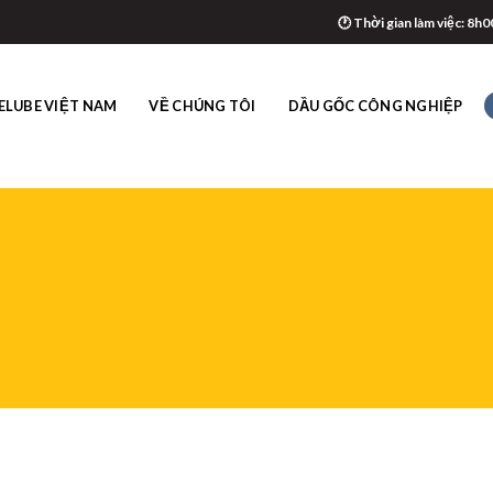
🕐 Thời gian làm việc: 8h0
ELUBE VIỆT NAM
VỀ CHÚNG TÔI
DẦU GỐC CÔNG NGHIỆP
ẦU ĐƯỜNG T
MÁY CÔNG 