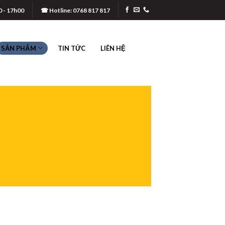
0 - 17h00
☎ Hotline: 0768 817 817
SẢN PHẨM
TIN TỨC
LIÊN HỆ
RƯỢT
CỤ