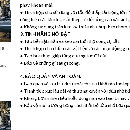
27
04
phay, khoan, mài.
Th6
Th7
● Thích hợp cho sử dụng với tốc độ thấp tải trọng lớn. 
công trên các kim loại sắt thép có độ cứng cao và các h
● Không sử dụng trên kim loại màu như hợp kim nhôm, 
3. TÍNH NĂNG NỔI BẬT:
● Tạo bề mặt nhẵn và kéo dài tuổi thọ công cụ cắt.
68
Dầu Cắt Gọt Kim Loại Không Pha
Dầu
● Thích hợp cho nhiều các vật liệu và các hoạt động gia
Nước Beelube CUTTING SE 200
● Tạo bọt thấp, giúp tăng cường tốc độ cắt.
Dầu Thủy Lự
Chính Hãng
● Bảo vệ chống gỉ sau gi công.
Hãng
Hiệu
Dầu Cắt Gọt Kim Loại Không Pha Nước
4. BẢO QUẢN VÀ AN TOÀN:
Beelube CUTTING SE 200 Chính Hãng – [...]
● Bảo quản và lưu trữ dưới mái che, nơi khô ráo thoáng
● Tránh tiếp xúc lâu dài và thường xuyên với dầu nhớt 
● Không bơm nhiên liệu hoặc dung môi vào bao bì này vì 
● Bảo vệ môi trường bằng cách thải bỏ dầu nhớt đã qua
27
04
Th6
Th7