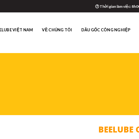
🕐 Thời gian làm việc: 8h0
ELUBE VIỆT NAM
VỀ CHÚNG TÔI
DẦU GỐC CÔNG NGHIỆP
DẦU CẮT GỌT KIM
BEELUBE CUTTING SE 
BEELUBE 