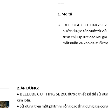
——
1. Mô tả
BEELUBE CUTTING SE 200 l
nước được sản xuất từ dầu 
trơn chịu áp lực cao khi gi
mặt nhẵn và kéo dài tuổi th
NG SE 200
2. ÁP DỤNG:
● BEELUBE CUTTING SE 200 được thiết kế để sử dụng 
kim loại.
● Sử dụng trên một phạm vi rộng các ứng dụng gia công, 