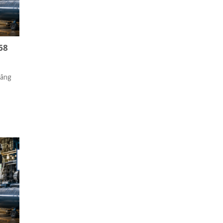
68
Dầu Cắt Gọt Kim Loại Không Pha
Dầu
Nước Beelube CUTTING SE 200
Dầu Thủy Lự
Chính Hãng
Hãng
Hiệu
Dầu Cắt Gọt Kim Loại Không Pha Nước
Beelube CUTTING SE 200 Chính Hãng – [...]
27
04
Th6
Th7