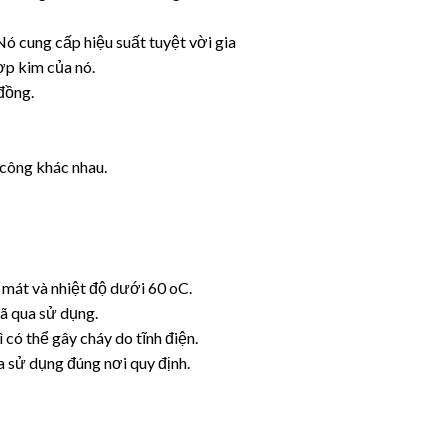
21
Th6
Nó cung cấp hiệu suất tuyệt vời gia
ợp kim của nó.
đồng.
 Thủy Lực HV 68
Dầu nhớt 2 thì JASO 
 công khác nhau.
c HV 68 – Giải Pháp Bôi Trơn
Dầu Nhớt 2 Thì JASO FC Chính Hãn
 Suất Cao Cho Hệ [...]
RACER 2T – Bôi Trơn Vượt [.
 mát và nhiệt độ dưới 60 oC.
đã qua sử dụng.
có thể gây cháy do tĩnh điện.
 sử dụng đúng nơi quy định.
21
Th6