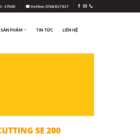
0 - 17h00
☎ Hotline: 0768 817 817
SẢN PHẨM
TIN TỨC
LIÊN HỆ
 LOẠI
200
CUTTING SE 200