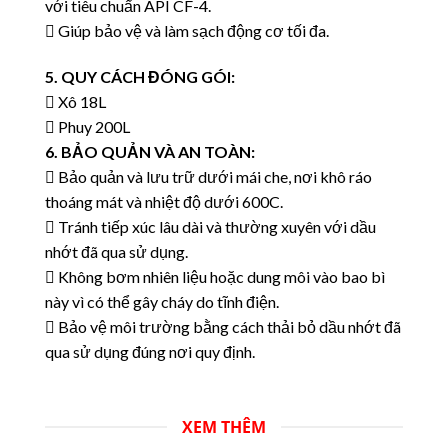
với tiêu chuẩn API CF-4.
 Giúp bảo vệ và làm sạch động cơ tối đa.
5. QUY CÁCH ĐÓNG GÓI:
 Xô 18L
 Phuy 200L
6. BẢO QUẢN VÀ AN TOÀN:
 Bảo quản và lưu trữ dưới mái che, nơi khô ráo
thoáng mát và nhiệt độ dưới 600C.
 Tránh tiếp xúc lâu dài và thường xuyên với dầu
nhớt đã qua sử dụng.
 Không bơm nhiên liệu hoặc dung môi vào bao bì
này vì có thể gây cháy do tĩnh điện.
 Bảo vệ môi trường bằng cách thải bỏ dầu nhớt đã
qua sử dụng đúng nơi quy định.
XEM THÊM