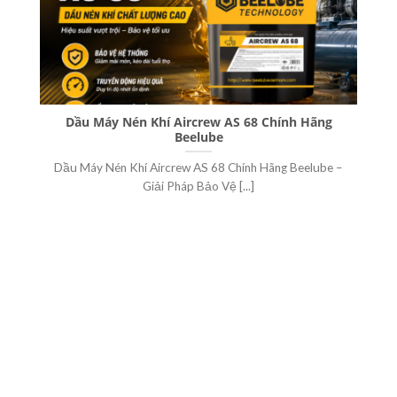
Dầu Máy Nén Khí Aircrew AS 68 Chính Hãng
Dầu
Beelube
Dầu Máy Nén Khí Aircrew AS 68 Chính Hãng Beelube –
D
Giải Pháp Bảo Vệ [...]
ÀNG