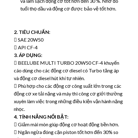
và làm sạch động cơ tốt hơn đến 30 %. Nhờ đó
tuổi thọ dầu và động cơ được bảo vệ tốt hơn.
2. TIÊU CHUẨN:
 SAE 20W50
 API CF-4
3. ÁP DỤNG:
 BEELUBE MULTI TURBO 20W50 CF-4 khuyến
cáo dùng cho các động cơ diesel có Turbo tăng
áp
và động cơ diesel hút khí tự nhiên.
 Phù hợp cho các động cơ công suất lớn trong các
động cơ xe tải nặng và máy thi công cơ giới
thường
xuyên làm việc trong những điều kiện vận hành nặng
nhọc.
4. TÍNH NĂNG NỔI BẬT:
 Giảm mài mòn giúp động cơ hoạt động bền hơn.
 Ngăn ngừa đóng cặn piston tốt hơn đến 30% so