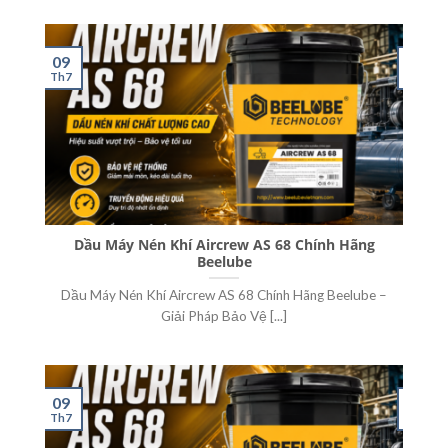
09
04
Th7
Th7
Dầu Máy Nén Khí Aircrew AS 68 Chính Hãng
Dầu
Beelube
Dầu Máy Nén Khí Aircrew AS 68 Chính Hãng Beelube –
D
Giải Pháp Bảo Vệ [...]
09
04
Th7
Th7