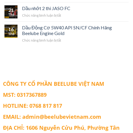
Dầu
Loại
Beelube
Thủy
Dầu nhớt 2 thì JASO FC
Không
21
Lực
Pha
Th6
ở
Chức năng bình luận bị tắt
HV
Nước
Dầu
68
Beelube
nhớt
Dầu Động Cơ 5W40 API SN/CF Chính Hãng
CUTTING
16
2
Beelube Engine Gold
SE
Th6
thì
200
ở
Chức năng bình luận bị tắt
JASO
Chính
Dầu
FC
Hãng
Động
Cơ
5W40
API
SN/CF
Chính
Hãng
CÔNG TY CỔ PHẦN BEELUBE VIỆT NAM
Beelube
Engine
MST: 0317367889
Gold
HOTLINE: 0768 817 817
EMAIL: admin@beelubevietnam.com
ĐỊA CHỈ: 1606 Nguyễn Cửu Phú, Phường Tân