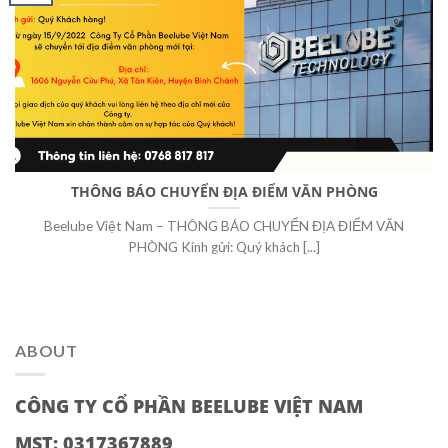
THÔNG BÁO CHUYỂN ĐỊA ĐIỂM VĂN PHÒNG
Beelube Việt Nam – THÔNG BÁO CHUYỂN ĐỊA ĐIỂM VĂN
PHÒNG Kính gửi: Quý khách [...]
ABOUT
CÔNG TY CỔ PHẦN BEELUBE VIỆT NAM
MST: 0317367889