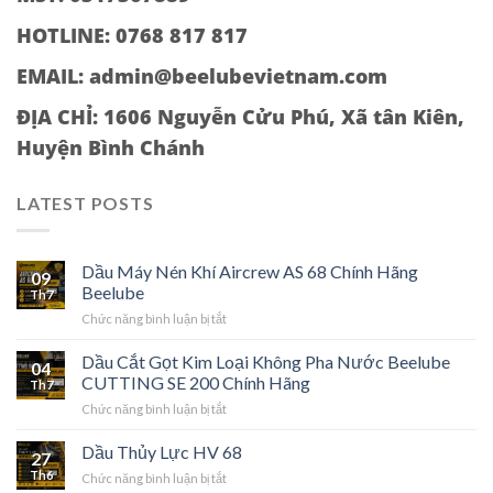
HOTLINE: 0768 817 817
EMAIL: admin@beelubevietnam.com
ĐỊA CHỈ:
1606 Nguyễn Cửu Phú, Xã tân Kiên,
Huyện Bình Chánh
LATEST POSTS
Dầu Máy Nén Khí Aircrew AS 68 Chính Hãng
09
Beelube
Th7
ở
Chức năng bình luận bị tắt
Dầu
Máy
Dầu Cắt Gọt Kim Loại Không Pha Nước Beelube
04
Nén
CUTTING SE 200 Chính Hãng
Th7
Khí
ở
Chức năng bình luận bị tắt
Aircrew
Dầu
AS
Cắt
Dầu Thủy Lực HV 68
68
27
Gọt
Chính
Th6
ở
Chức năng bình luận bị tắt
Kim
Hãng