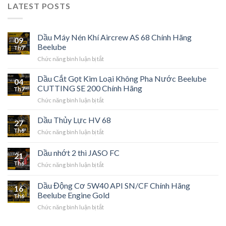
LATEST POSTS
Dầu Máy Nén Khí Aircrew AS 68 Chính Hãng
09
Beelube
Th7
ở
Chức năng bình luận bị tắt
Dầu
Máy
Dầu Cắt Gọt Kim Loại Không Pha Nước Beelube
04
Nén
CUTTING SE 200 Chính Hãng
Th7
Khí
ở
Chức năng bình luận bị tắt
Aircrew
Dầu
AS
Cắt
Dầu Thủy Lực HV 68
68
27
Gọt
Chính
Th6
ở
Chức năng bình luận bị tắt
Kim
Hãng
Dầu
Loại
Beelube
Thủy
Dầu nhớt 2 thì JASO FC
Không
21
Lực
Pha
Th6
ở
Chức năng bình luận bị tắt
HV
Nước
Dầu
68
Beelube
nhớt
Dầu Động Cơ 5W40 API SN/CF Chính Hãng
CUTTING
16
2
Beelube Engine Gold
SE
Th6
thì
200
ở
Chức năng bình luận bị tắt
JASO
Chính
Dầu
FC
Hãng
Động