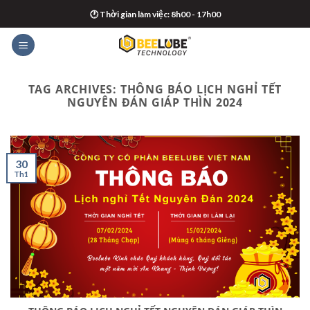
Skip
🕐 Thời gian làm việc: 8h00 - 17h00
to
content
TAG ARCHIVES:
THÔNG BÁO LỊCH NGHỈ TẾT
NGUYÊN ĐÁN GIÁP THÌN 2024
30
Th1