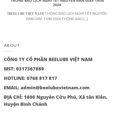
THÔNG BÁO LỊCH NGHỈ TẾT NGUYÊN ĐÁN GIÁP THÌN
2024
[𝐁𝐄𝐄𝐋𝐔𝐁𝐄 𝐕𝐈𝐄̣̂𝐓 𝐍𝐀𝐌] THÔNG BÁO LỊCH NGHỈ TẾT NGUYÊN
ĐÁN GIÁP THÌN 2024 THÔNG BÁO [...]
ABOUT
CÔNG TY CỔ PHẦN BEELUBE VIỆT NAM
MST: 0317367889
HOTLINE: 0768 817 817
EMAIL: admin@beelubevietnam.com
ĐỊA CHỈ:
1606 Nguyễn Cửu Phú, Xã tân Kiên,
Huyện Bình Chánh