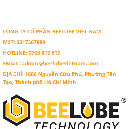
Cơ
5W40
API
SN/CF
Chính
Hãng
CÔNG TY CỔ PHẦN BEELUBE VIỆT NAM
Beelube
Engine
MST: 0317367889
Gold
HOTLINE: 0768 817 817
EMAIL: admin@beelubevietnam.com
ĐỊA CHỈ: 1606 Nguyễn Cửu Phú, Phường Tân
Tạo, Thành phố Hồ Chí Minh