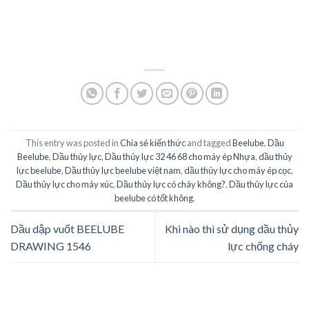
This entry was posted in
Chia sẻ kiến thức
and tagged
Beelube
,
Dầu
Beelube
,
Dầu thủy lực
,
Dầu thủy lực 32 46 68 cho máy ép Nhựa
,
dầu thủy
lực beelube
,
Dầu thủy lực beelube việt nam
,
dầu thủy lực cho máy ép cọc
,
Dầu thủy lực cho máy xúc
,
Dầu thủy lực có cháy không?
,
Dầu thủy lực của
beelube có tốt không
.
Dầu dập vuốt BEELUBE
Khi nào thì sử dụng dầu thủy
DRAWING 1546
lực chống cháy