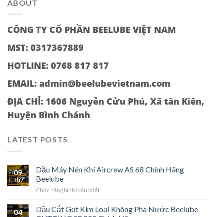
ABOUT
CÔNG TY CỔ PHẦN BEELUBE VIỆT NAM
MST: 0317367889
HOTLINE: 0768 817 817
EMAIL: admin@beelubevietnam.com
ĐỊA CHỈ:
1606 Nguyễn Cửu Phú, Xã tân Kiên,
Huyện Bình Chánh
LATEST POSTS
Dầu Máy Nén Khí Aircrew AS 68 Chính Hãng
09
Beelube
Th7
ở
Chức năng bình luận bị tắt
Dầu
Máy
Dầu Cắt Gọt Kim Loại Không Pha Nước Beelube
04
Nén