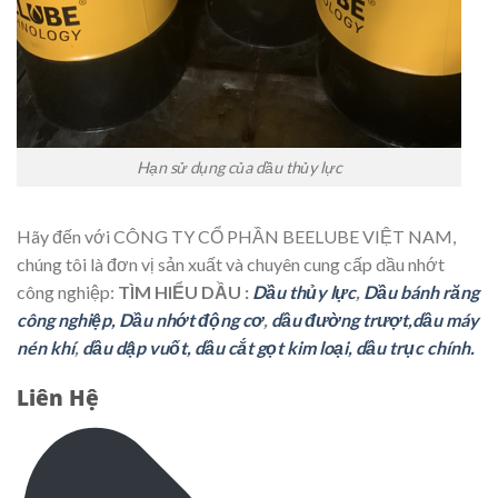
Hạn sử dụng của dầu thủy lực
Hãy đến với CÔNG TY CỔ PHẦN BEELUBE VIỆT NAM,
chúng tôi là đơn vị sản xuất và chuyên cung cấp dầu nhớt
công nghiệp:
TÌM HIỂU DẦU :
Dầu thủy lực
,
Dầu bánh răng
công nghiệp,
Dầu nhớt động cơ
,
dầu đường trượt,
dầu máy
nén khí
,
dầu dập vuốt,
dầu cắt gọt kim loại,
dầu trục chính.
Liên Hệ