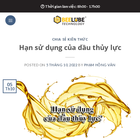
Skip
🕐 Thời gian làm việc: 8h00 - 17h00
to
content
CHIA SẺ KIẾN THỨC
Hạn sử dụng của dầu thủy lực
POSTED ON
5 THÁNG 10, 2022
BY
PHẠM HỒNG VÂN
05
Th10