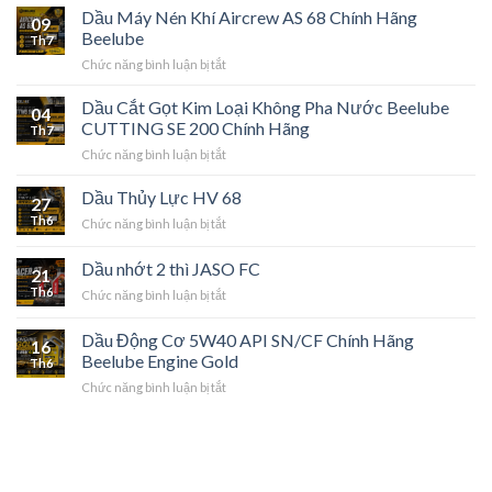
Dầu Máy Nén Khí Aircrew AS 68 Chính Hãng
09
Beelube
Th7
ở
Chức năng bình luận bị tắt
Dầu
Máy
Dầu Cắt Gọt Kim Loại Không Pha Nước Beelube
04
Nén
CUTTING SE 200 Chính Hãng
Th7
Khí
ở
Chức năng bình luận bị tắt
Aircrew
Dầu
AS
Cắt
Dầu Thủy Lực HV 68
68
27
Gọt
Chính
Th6
ở
Chức năng bình luận bị tắt
Kim
Hãng
Dầu
Loại
Beelube
Thủy
Dầu nhớt 2 thì JASO FC
Không
21
Lực
Pha
Th6
ở
Chức năng bình luận bị tắt
HV
Nước
Dầu
68
Beelube
nhớt
Dầu Động Cơ 5W40 API SN/CF Chính Hãng
CUTTING
16
2
Beelube Engine Gold
SE
Th6
thì
200
ở
Chức năng bình luận bị tắt
JASO
Chính
Dầu
FC
Hãng
Động
Cơ
5W40
API