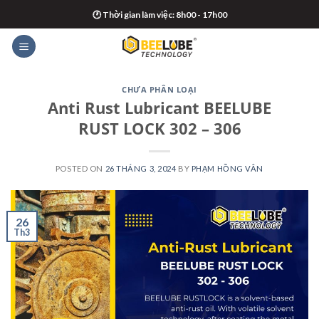
Skip
🕐 Thời gian làm việc: 8h00 - 17h00
to
content
CHƯA PHÂN LOẠI
Anti Rust Lubricant BEELUBE
RUST LOCK 302 – 306
POSTED ON
26 THÁNG 3, 2024
BY
PHẠM HỒNG VÂN
26
Th3