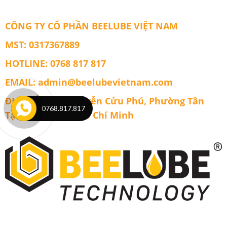
SN/CF
Chính
Hãng
CÔNG TY CỔ PHẦN BEELUBE VIỆT NAM
Beelube
Engine
MST: 0317367889
Gold
HOTLINE: 0768 817 817
EMAIL: admin@beelubevietnam.com
ĐỊA CHỈ: 1606 Nguyễn Cửu Phú, Phường Tân
0768.817.817
Tạo, Thành phố Hồ Chí Minh