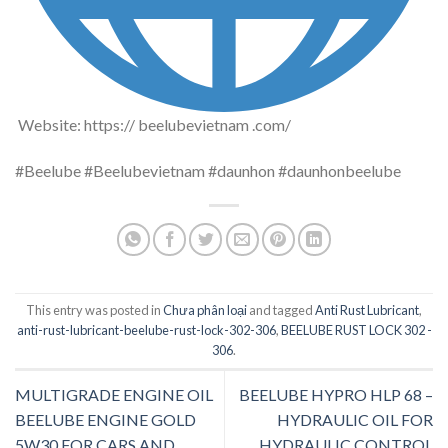
Website: https:// beelubevietnam .com/
#Beelube #Beelubevietnam #daunhon #daunhonbeelube
This entry was posted in
Chưa phân loại
and tagged
Anti Rust Lubricant
,
anti-rust-lubricant-beelube-rust-lock-302-306
,
BEELUBE RUST LOCK 302 -
306
.
MULTIGRADE ENGINE OIL
BEELUBE HYPRO HLP 68 –
BEELUBE ENGINE GOLD
HYDRAULIC OIL FOR
5W30 FOR CARS AND
HYDRAULIC CONTROL