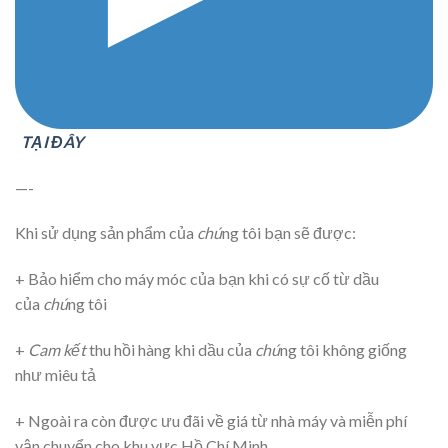
TẠI ĐÂY
—-
Khi sử dụng sản phẩm của
chú
ng tôi bạn sẽ được:
+ Bảo hiểm cho máy móc của bạn khi có sự cố từ dầu
của
chú
ng tôi
+
Cam kết
thu hồi hàng khi dầu của
chú
ng tôi không giống
như miêu tả
+ Ngoài ra còn được ưu đãi về giá từ nhà máy và miễn phí
vận chuyển cho khu vực Hồ Chí Minh.