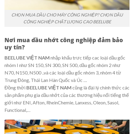
CHỌN MUA DẦU CHO MÁY CÔNG NGHIỆP? CHỌN DẦU
CÔNG NGHIỆP CHẤT LƯỢNG CAO BEELUBE
Nơi mua dầu nhớt công nghiệp đảm bảo
uy tín?
BEELUBE VIỆT NAM
nhập khẩu trưc tiếp cac loại dầu gốc
nhóm I như SN 150, SN 300, SN 500, dầu gốc nhóm 2 như
N70, N150, N500 ..và các loại dầu gốc nhóm 3, nhóm 4 từ
Trung Đông, Thái Lan Hàn Quốc và Úc …
Đồng thời
BEELUBE VIỆT NAM
cũng là đại lý chính thức các
sản phẩm phụ gia dầu nhớt của các thương hiệu nổi tiếng thế
giới như ENI, Afton, RheinChemie, Lanxess, Oleon, Sasol,
Functional,…