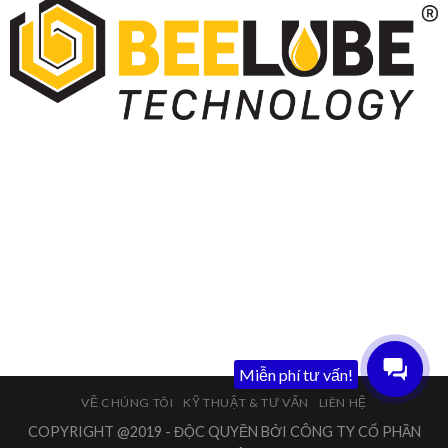
Miễn phí tư vấn!
VỀ CHÚNG TÔI
KỸ THUẬT & TƯ VẤN
LIÊN HỆ
COPYRIGHT @2019 - ĐỘC QUYỀN BỞI CÔNG TY CỔ PHẦN