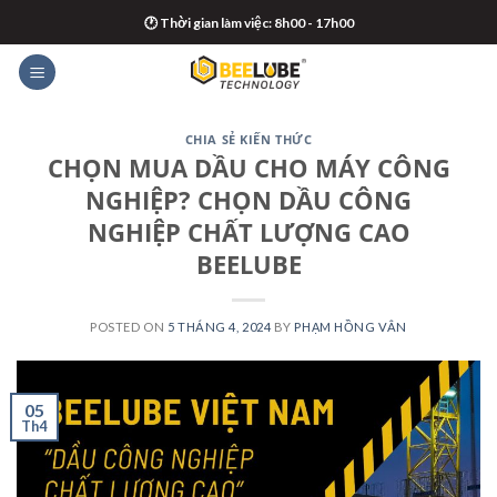
Skip
🕐 Thời gian làm việc: 8h00 - 17h00
to
content
CHIA SẺ KIẾN THỨC
CHỌN MUA DẦU CHO MÁY CÔNG
NGHIỆP? CHỌN DẦU CÔNG
NGHIỆP CHẤT LƯỢNG CAO
BEELUBE
POSTED ON
5 THÁNG 4, 2024
BY
PHẠM HỒNG VÂN
05
Th4