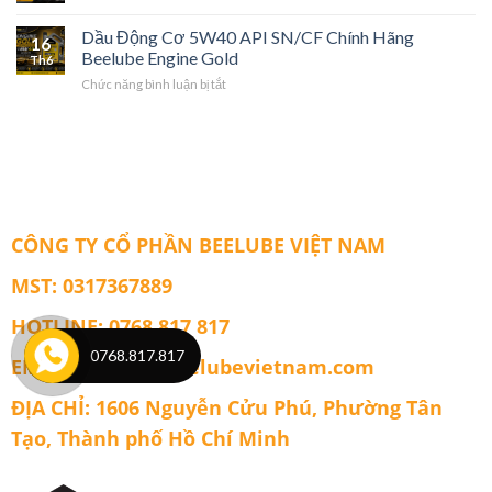
Dầu
68
Beelube
nhớt
Dầu Động Cơ 5W40 API SN/CF Chính Hãng
CUTTING
16
2
Beelube Engine Gold
SE
Th6
thì
200
ở
Chức năng bình luận bị tắt
JASO
Chính
Dầu
FC
Hãng
Động
Cơ
5W40
API
SN/CF
Chính
Hãng
CÔNG TY CỔ PHẦN BEELUBE VIỆT NAM
Beelube
Engine
MST: 0317367889
Gold
HOTLINE: 0768 817 817
0768.817.817
EMAIL: admin@beelubevietnam.com
ĐỊA CHỈ: 1606 Nguyễn Cửu Phú, Phường Tân
Tạo, Thành phố Hồ Chí Minh