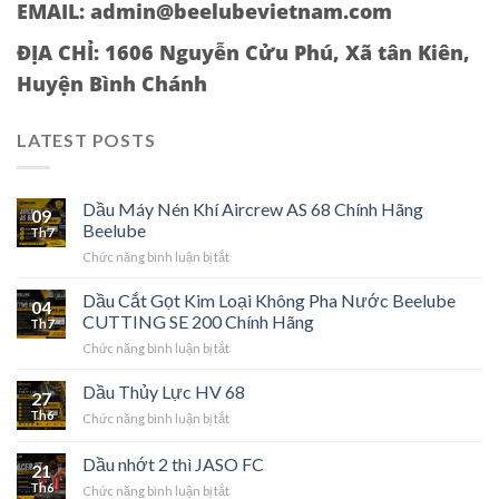
EMAIL: admin@beelubevietnam.com
ĐỊA CHỈ:
1606 Nguyễn Cửu Phú, Xã tân Kiên,
Huyện Bình Chánh
LATEST POSTS
Dầu Máy Nén Khí Aircrew AS 68 Chính Hãng
09
Beelube
Th7
ở
Chức năng bình luận bị tắt
Dầu
Máy
Dầu Cắt Gọt Kim Loại Không Pha Nước Beelube
04
Nén
CUTTING SE 200 Chính Hãng
Th7
Khí
ở
Chức năng bình luận bị tắt
Aircrew
Dầu
AS
Cắt
Dầu Thủy Lực HV 68
68
27
Gọt
Chính
Th6
ở
Chức năng bình luận bị tắt
Kim
Hãng
Dầu
Loại
Beelube
Thủy
Dầu nhớt 2 thì JASO FC
Không
21
Lực
Pha
Th6
ở
Chức năng bình luận bị tắt
HV
Nước