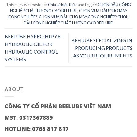
This entry was posted in
Chia sẻ kiến thức
and tagged
CHỌN DẦU CÔNG
NGHIỆP CHẤT LƯỢNG CAO BEELUBE
,
CHỌN MUA DẦU CHO MÁY
CÔNG NGHIỆP?
,
CHỌN MUA DẦU CHO MÁY CÔNG NGHIỆP? CHỌN
DẦU CÔNG NGHIỆP CHẤT LƯỢNG CAO BEELUBE
.
BEELUBE HYPRO HLP 68 –
BEELUBE SPECIALIZING IN
HYDRAULIC OIL FOR
PRODUCING PRODUCTS
HYDRAULIC CONTROL
AS YOUR REQUIREMENTS
SYSTEMS
ABOUT
CÔNG TY CỔ PHẦN BEELUBE VIỆT NAM
MST: 0317367889
HOTLINE: 0768 817 817