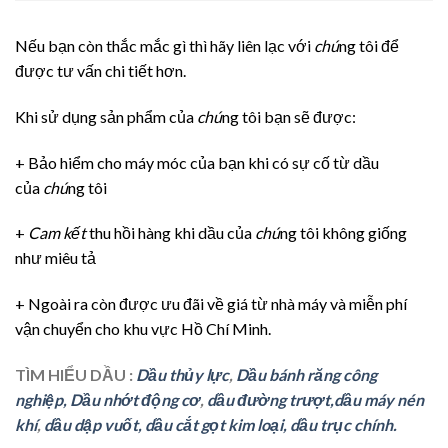
Nếu bạn còn thắc mắc gì thì hãy liên lạc với
chú
ng tôi để
được tư vấn chi tiết hơn.
Khi sử dụng sản phẩm của
chú
ng tôi bạn sẽ được:
+ Bảo hiểm cho máy móc của bạn khi có sự cố từ dầu
của
chú
ng tôi
+
Cam kết
thu hồi hàng khi dầu của
chú
ng tôi không giống
như miêu tả
+ Ngoài ra còn được ưu đãi về giá từ nhà máy và miễn phí
vận chuyển cho khu vực Hồ Chí Minh.
TÌM HIỂU DẦU :
Dầu thủy lực
,
Dầu bánh răng
cô
ng
nghiệp,
Dầu nhớt động cơ
,
dầu đường trượt,
dầu máy nén
khí
,
dầu dập vuốt,
dầu cắt gọt kim loại,
dầu trục chính.