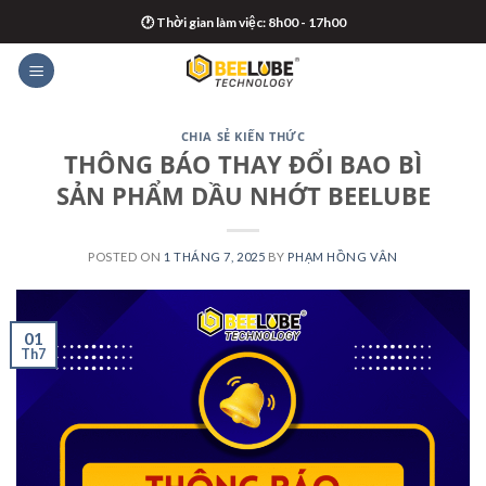
Skip
🕐 Thời gian làm việc: 8h00 - 17h00
to
content
CHIA SẺ KIẾN THỨC
THÔNG BÁO THAY ĐỔI BAO BÌ
SẢN PHẨM DẦU NHỚT BEELUBE
POSTED ON
1 THÁNG 7, 2025
BY
PHẠM HỒNG VÂN
01
Th7