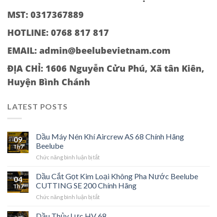
MST: 0317367889
HOTLINE: 0768 817 817
EMAIL: admin@beelubevietnam.com
ĐỊA CHỈ:
1606 Nguyễn Cửu Phú, Xã tân Kiên,
Huyện Bình Chánh
LATEST POSTS
Dầu Máy Nén Khí Aircrew AS 68 Chính Hãng
09
Beelube
Th7
ở
Chức năng bình luận bị tắt
Dầu
Máy
Dầu Cắt Gọt Kim Loại Không Pha Nước Beelube
04
Nén
CUTTING SE 200 Chính Hãng
Th7
Khí
ở
Chức năng bình luận bị tắt
Aircrew
Dầu
AS
Cắt
Dầu Thủy Lực HV 68
68