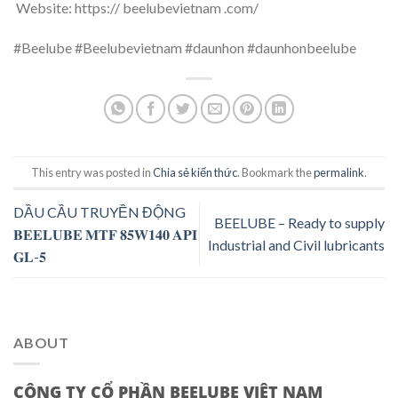
Website: https:// beelubevietnam .com/
#Beelube #Beelubevietnam #daunhon #daunhonbeelube
This entry was posted in
Chia sẻ kiến thức
. Bookmark the
permalink
.
DẦU CẦU TRUYỀN ĐỘNG
BEELUBE – Ready to supply
𝐁𝐄𝐄𝐋𝐔𝐁𝐄 𝐌𝐓𝐅 𝟖𝟓𝐖𝟏𝟒𝟎 𝐀𝐏𝐈
Industrial and Civil lubricants
𝐆𝐋-𝟓
ABOUT
CÔNG TY CỔ PHẦN BEELUBE VIỆT NAM