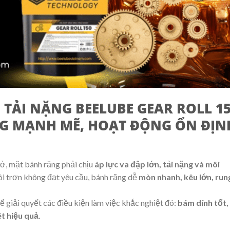
TẢI NẶNG BEELUBE GEAR ROLL 1
NG MẠNH MẼ, HOẠT ĐỘNG ỔN ĐỊN
ở, mặt bánh răng phải chịu
áp lực va đập lớn, tải nặng và môi
ôi trơn không đạt yêu cầu, bánh răng dễ
mòn nhanh, kêu lớn, run
 giải quyết các điều kiện làm việc khắc nghiệt đó:
bám dính tốt,
ét hiệu quả
.