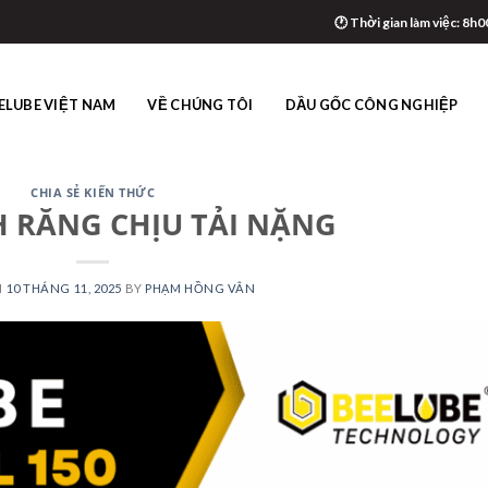
🕐 Thời gian làm việc: 8h0
ELUBE VIỆT NAM
VỀ CHÚNG TÔI
DẦU GỐC CÔNG NGHIỆP
CHIA SẺ KIẾN THỨC
 RĂNG CHỊU TẢI NẶNG
N
10 THÁNG 11, 2025
BY
PHẠM HỒNG VÂN