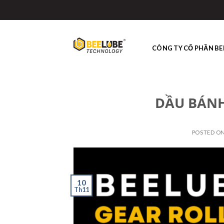
Skip
to
content
CÔNG TY CỔ PHẦN BE
DẦU BÁNH
POSTED O
10
Th11