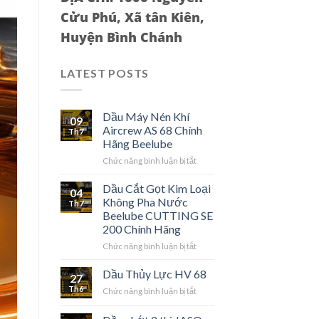
Cửu Phú, Xã tân Kiên,
Huyện Bình Chánh
LATEST POSTS
Dầu Máy Nén Khí
09
Aircrew AS 68 Chính
Th7
Hãng Beelube
ở
Chức năng bình luận bị tắt
Dầu
Máy
Dầu Cắt Gọt Kim Loại
04
Nén
Không Pha Nước
Th7
Khí
Beelube CUTTING SE
Aircrew
200 Chính Hãng
AS
68
ở
Chức năng bình luận bị tắt
Chính
Dầu
Hãng
Cắt
Dầu Thủy Lực HV 68
27
Beelube
Gọt
Th6
ở
Chức năng bình luận bị tắt
Kim
Dầu
Loại
Thủy
Không