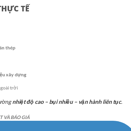
THỰC TẾ
án thép
liệu xây dựng
goài trời
rường
nhiệt độ cao – bụi nhiều – vận hành liên tục
.
T VÀ BÁO GIÁ