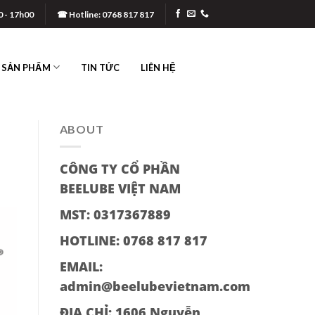
0 - 17h00
☎ Hotline: 0768 817 817
SẢN PHẨM
TIN TỨC
LIÊN HỆ
ABOUT
CÔNG TY CỔ PHẦN
BEELUBE VIỆT NAM
MST: 0317367889
HOTLINE: 0768 817 817
EMAIL:
admin@beelubevietnam.com
ĐỊA CHỈ:
1606 Nguyễn