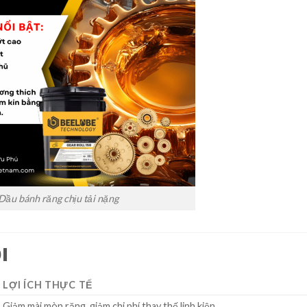
Dầu bánh răng chịu tải nặng
I
LỢI ÍCH THỰC TẾ
Giảm mài mòn răng, giảm chi phí thay thế linh kiện