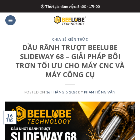
Skip
🕐 Thời gian làm việc: 8h00 - 17h00
to
content
CHIA SẺ KIẾN THỨC
DẦU RÃNH TRƯỢT BEELUBE
SLIDEWAY 68 – GIẢI PHÁP BÔI
TRƠN TỐI ƯU CHO MÁY CNC VÀ
MÁY CÔNG CỤ
POSTED ON
16 THÁNG 5, 2026
BY
PHẠM HỒNG VÂN
16
Th5