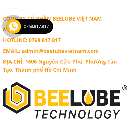
API
SN/CF
Chính
Hãng
CÔNG TY CỔ PHẦN BEELUBE VIỆT NAM
Beelube
Engine
0768.817.817
MST: 0317367889
Gold
HOTLINE: 0768 817 817
EMAIL: admin@beelubevietnam.com
ĐỊA CHỈ: 1606 Nguyễn Cửu Phú, Phường Tân
Tạo, Thành phố Hồ Chí Minh