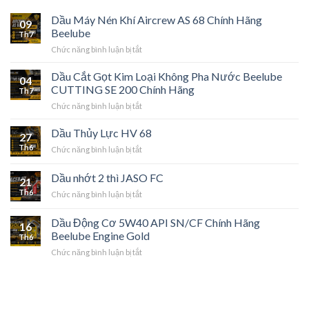
Dầu Máy Nén Khí Aircrew AS 68 Chính Hãng
09
Beelube
Th7
ở
Chức năng bình luận bị tắt
Dầu
Máy
Dầu Cắt Gọt Kim Loại Không Pha Nước Beelube
04
Nén
CUTTING SE 200 Chính Hãng
Th7
Khí
ở
Chức năng bình luận bị tắt
Aircrew
Dầu
AS
Cắt
Dầu Thủy Lực HV 68
68
27
Gọt
Chính
Th6
ở
Chức năng bình luận bị tắt
Kim
Hãng
Dầu
Loại
Beelube
Thủy
Dầu nhớt 2 thì JASO FC
Không
21
Lực
Pha
Th6
ở
Chức năng bình luận bị tắt
HV
Nước
Dầu
68
Beelube
nhớt
Dầu Động Cơ 5W40 API SN/CF Chính Hãng
CUTTING
16
2
Beelube Engine Gold
SE
Th6
thì
200
ở
Chức năng bình luận bị tắt
JASO
Chính
Dầu
FC
Hãng
Động
Cơ
5W40