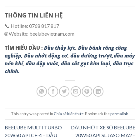
THÔNG TIN LIÊN HỆ
📞 Hotline: 0768 817 817
🌐 Website: beelubevietnam.com
TÌM HIỂU DẦU :
Dầu thủy lực
,
Dầu bánh răng công
nghiệp,
Dầu nhớt động cơ
,
dầu đường trượt,
dầu máy
nén khí
,
dầu dập vuốt,
dầu cắt gọt kim loại,
dầu trục
chính.
This entry was posted in
Chia sẻ kiến thức
. Bookmark the
permalink
.
BEELUBE MULTI TURBO
DẦU NHỚT XE SỐ BEELUBE
20W50 API CF-4 – DẦU
20W50 API SL JASO MA2 –