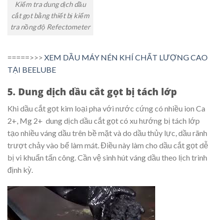
Kiểm tra dung dịch dầu
cắt gọt bằng thiết bị kiểm
tra nồng độ Refectometer
=====>>>
XEM DẦU MÁY NÉN KHÍ CHẤT LƯỢNG CAO
TẠI BEELUBE
5. Dung dịch dầu cắt gọt bị tách lớp
Khi dầu cắt gọt kim loại pha với nước cứng có nhiều ion Ca
2+, Mg 2+ dung dịch dầu cắt gọt có xu hướng bị tách lớp
tạo nhiều váng dầu trên bề mặt và do dầu thủy lực, dầu rãnh
trượt chảy vào bể làm mát. Điều này làm cho dầu cắt gọt dễ
bị vi khuẩn tấn công. Cần vệ sinh hút váng dầu theo lịch trình
định kỳ.