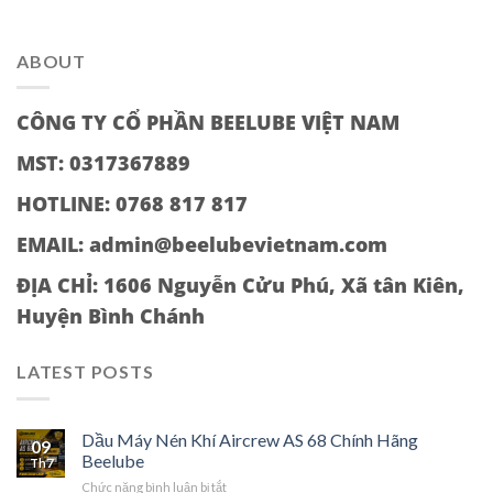
ABOUT
CÔNG TY CỔ PHẦN BEELUBE VIỆT NAM
MST: 0317367889
HOTLINE: 0768 817 817
EMAIL: admin@beelubevietnam.com
ĐỊA CHỈ:
1606 Nguyễn Cửu Phú, Xã tân Kiên,
Huyện Bình Chánh
LATEST POSTS
Dầu Máy Nén Khí Aircrew AS 68 Chính Hãng
09
Beelube
Th7
ở
Chức năng bình luận bị tắt