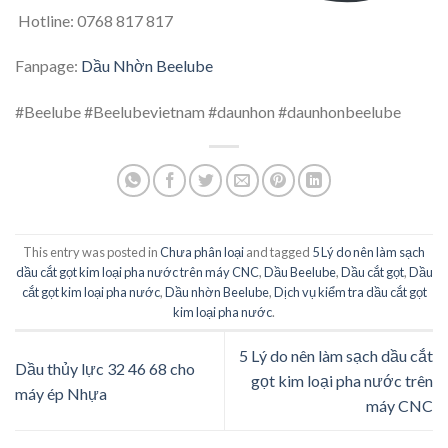
Hotline: 0768 817 817
Fanpage:
Dầu Nhờn Beelube
#Beelube #Beelubevietnam #daunhon #daunhonbeelube
This entry was posted in
Chưa phân loại
and tagged
5 Lý do nên làm sạch
dầu cắt gọt kim loại pha nước trên máy CNC
,
Dầu Beelube
,
Dầu cắt gọt
,
Dầu
cắt gọt kim loại pha nước
,
Dầu nhờn Beelube
,
Dịch vụ kiểm tra dầu cắt gọt
kim loại pha nước
.
5 Lý do nên làm sạch dầu cắt
Dầu thủy lực 32 46 68 cho
gọt kim loại pha nước trên
máy ép Nhựa
máy CNC