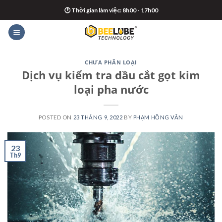
Skip
🕐 Thời gian làm việc: 8h00 - 17h00
to
content
CHƯA PHÂN LOẠI
Dịch vụ kiểm tra dầu cắt gọt kim
loại pha nước
POSTED ON
23 THÁNG 9, 2022
BY
PHẠM HỒNG VÂN
23
Th9