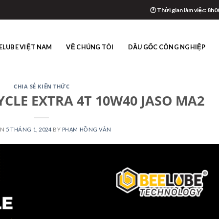
🕐 Thời gian làm việc: 8h0
ELUBE VIỆT NAM
VỀ CHÚNG TÔI
DẦU GỐC CÔNG NGHIỆP
CHIA SẺ KIẾN THỨC
CLE EXTRA 4T 10W40 JASO MA2
ON
5 THÁNG 1, 2024
BY
PHẠM HỒNG VÂN