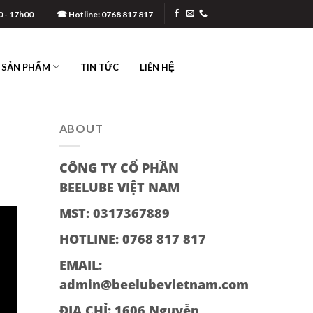
0 - 17h00
☎ Hotline: 0768 817 817
SẢN PHẨM
TIN TỨC
LIÊN HỆ
ABOUT
CÔNG TY CỔ PHẦN
BEELUBE VIỆT NAM
MST: 0317367889
HOTLINE: 0768 817 817
EMAIL:
admin@beelubevietnam.com
ĐỊA CHỈ:
1606 Nguyễn