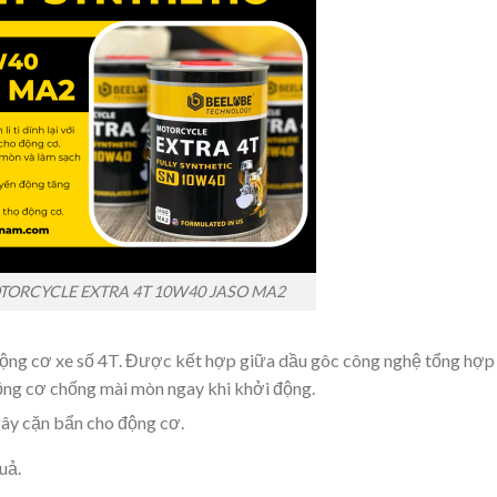
TORCYCLE EXTRA 4T 10W40 JASO MA2
ộng cơ xe số 4T. Được kết hợp giữa dầu gôc công nghệ tổng hợp
động cơ chống mài mòn ngay khi khởi động.
 gây cặn bẩn cho động cơ.
uả.