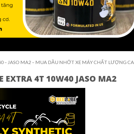
40 – JASO MA2 – MUA DẦU NHỚT XE MÁY CHẤT LƯỢNG C
 EXTRA 4T 10W40 JASO MA2