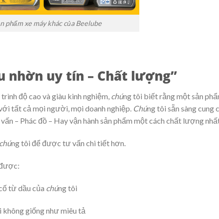
ản phẩm xe máy khác của Beelube
 nhờn uy tín – Chất lượng”
 trình độ cao và giàu kinh nghiệm,
chú
ng tôi biết rằng một sản ph
 với tất cả mọi người, mọi doanh nghiệp.
Chú
ng tôi sẵn sàng cung 
tư vấn – Phác đồ – Hay vận hành sản phẩm một cách chất lượng nhấ
chú
ng tôi để được tư vấn chi tiết hơn.
 được:
cố từ dầu của
chú
ng tôi
i không giống như miêu tả