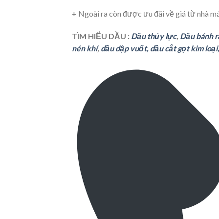
+ Ngoài ra còn được ưu đãi về giá từ nhà m
TÌM HIỂU DẦU :
Dầu thủy lực
,
Dầu bánh 
nén khí
,
dầu dập vuốt,
dầu cắt gọt kim loại