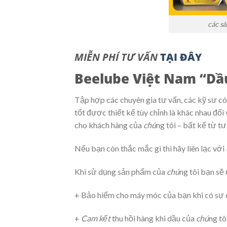
các s
MIỄN PHÍ TƯ VẤN
TẠI ĐÂY
Beelube Việt Nam “Dầu
Tập hợp các chuyên gia tư vấn, các kỹ sư có
tốt được thiết kế tùy chỉnh là khác nhau đối
cho khách hàng của
chú
ng tôi – bất kể từ 
Nếu bạn còn thắc mắc gì thì hãy liên lạc với
Khi sử dụng sản phẩm của
chú
ng tôi bạn sẽ
+ Bảo hiểm cho máy móc của bạn khi có sự 
+
Cam kết
thu hồi hàng khi dầu của
chú
ng tô