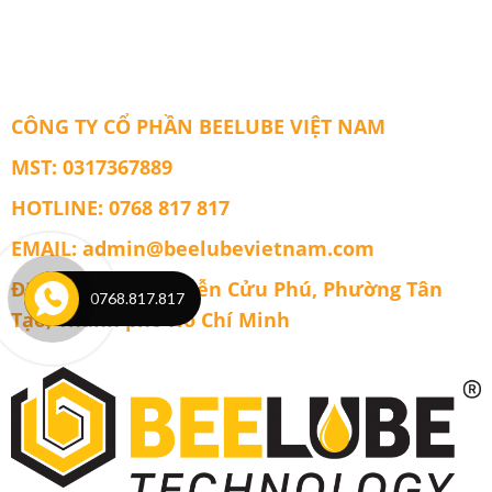
Động
Cơ
5W40
API
SN/CF
Chính
Hãng
CÔNG TY CỔ PHẦN BEELUBE VIỆT NAM
Beelube
Engine
MST: 0317367889
Gold
HOTLINE: 0768 817 817
EMAIL: admin@beelubevietnam.com
ĐỊA CHỈ: 1606 Nguyễn Cửu Phú, Phường Tân
0768.817.817
Tạo, Thành phố Hồ Chí Minh