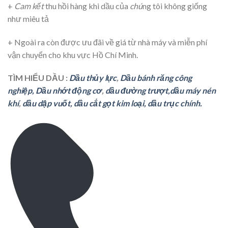
+
Cam kết
thu hồi hàng khi dầu của
chú
ng tôi không giống
như miêu tả
+ Ngoài ra còn được ưu đãi về giá từ nhà máy và miễn phí
vận chuyển cho khu vực Hồ Chí Minh.
TÌM HIỂU DẦU :
Dầu thủy lực
,
Dầu bánh răng
cô
ng
nghiệp,
Dầu nhớt động cơ
,
dầu đường trượt,
dầu máy nén
khí
,
dầu dập vuốt,
dầu cắt gọt kim loại,
dầu trục chính.