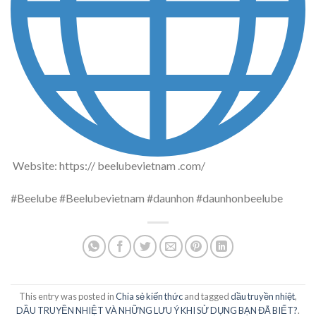
Website: https:// beelubevietnam .com/
#Beelube #Beelubevietnam #daunhon #daunhonbeelube
This entry was posted in
Chia sẻ kiến thức
and tagged
dầu truyền nhiệt
,
DẦU TRUYỀN NHIỆT VÀ NHỮNG LƯU Ý KHI SỬ DỤNG BẠN ĐÃ BIẾT?
.