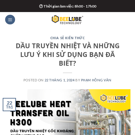
Skip
🕐 Thời gian làm việc: 8h00 - 17h00
to
content
CHIA SẺ KIẾN THỨC
DẦU TRUYỀN NHIỆT VÀ NHỮNG
LƯU Ý KHI SỬ DỤNG BẠN ĐÃ
BIẾT?
POSTED ON
22 THÁNG 1, 2024
BY
PHẠM HỒNG VÂN
22
Th1