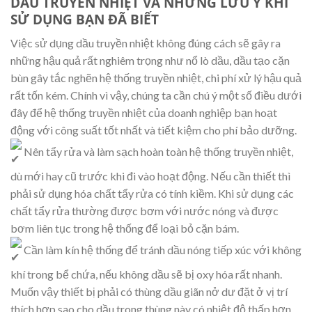
DẦU TRUYỀN NHIỆT VÀ NHỮNG LƯU Ý KHI
SỬ DỤNG BẠN ĐÃ BIẾT
Việc sử dụng dầu truyền nhiệt không đúng cách sẽ gây ra
những hậu quả rất nghiêm trọng như nổ lò dầu, dầu tạo cặn
bùn gây tắc nghẽn hệ thống truyền nhiệt, chi phí xử lý hậu quả
rất tốn kém. Chính vì vậy, chúng ta cần chú ý một số điều dưới
đây để hệ thống truyền nhiệt của doanh nghiệp bạn hoạt
động với công suất tốt nhất và tiết kiệm cho phí bảo dưỡng.
Nên tẩy rửa và làm sạch hoàn toàn hệ thống truyền nhiệt,
dù mới hay cũ trước khi đi vào hoạt động. Nếu cần thiết thì
phải sử dụng hóa chất tẩy rửa có tính kiềm. Khi sử dụng các
chất tẩy rửa thường được bơm với nước nóng và được
bơm liên tục trong hệ thống để loại bỏ cặn bám.
Cần làm kín hệ thống để tránh dầu nóng tiếp xúc với không
khí trong bể chứa, nếu không dầu sẽ bị oxy hóa rất nhanh.
Muốn vậy thiết bị phải có thùng dầu giãn nở dư đặt ở vị trí
thích hợp sao cho dầu trong thùng này có nhiệt độ thấp hơn